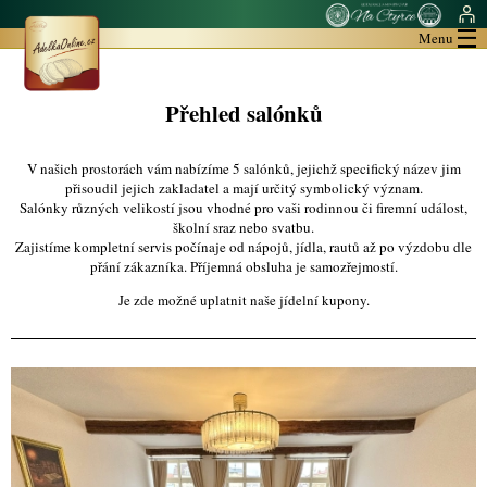
Menu
Přehled salónků
V našich prostorách vám nabízíme 5 salónků, jejichž specifický název jim
přisoudil jejich zakladatel a mají určitý symbolický význam.
Salónky různých velikostí jsou vhodné pro vaši rodinnou či firemní událost,
školní sraz nebo svatbu.
Zajistíme kompletní servis počínaje od nápojů, jídla, rautů až po výzdobu dle
přání zákazníka. Příjemná obsluha je samozřejmostí.
Je zde možné uplatnit naše jídelní kupony.