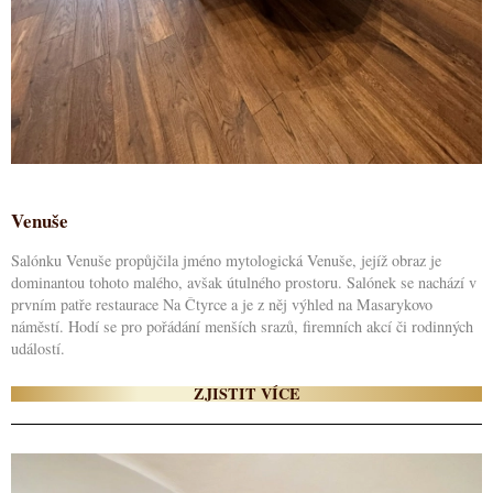
Venuše
Salónku Venuše propůjčila jméno mytologická Venuše, jejíž obraz je
dominantou tohoto malého, avšak útulného prostoru. Salónek se nachází v
prvním patře restaurace Na Čtyrce a je z něj výhled na Masarykovo
náměstí. Hodí se pro pořádání menších srazů, firemních akcí či rodinných
událostí.
ZJISTIT VÍCE