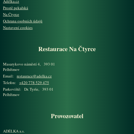
Adélka.cz
Prostě pekařská
Na Čtyrce
Ochrana osobních údajů
Nastavení cookies
Restaurace Na Čtyrce
Masarykovo náměstí 4, 393 01
Pelhřimov
Email:
restaurace@adelka.cz
Telefon:
+420 778 529 475
Parkoviště: Dr. Tyrše, 393 01
Pelhřimov
Provozovatel
ADÉLKA a.s.