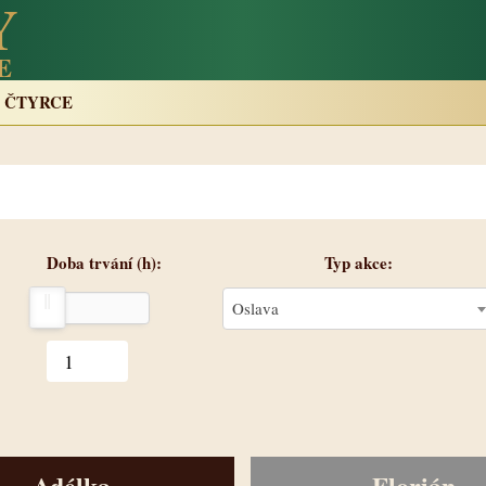
Y
E
 ČTYRCE
Doba trvání (h)
Typ akce
Oslava
Adélka
Florián