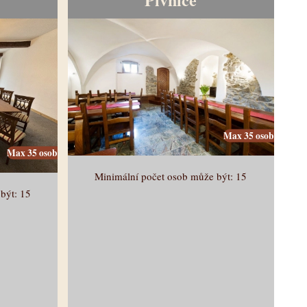
Max 35 osob
Max 35 osob
Minimální počet osob může být: 15
být: 15