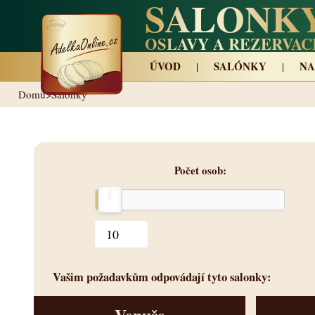
SALONK
OSLAVY A REZERVAC
ÚVOD
SALÓNKY
NA
Domů
>
Salonky
Počet osob
Vašim požadavkům odpovádají tyto salonky:
Venuše