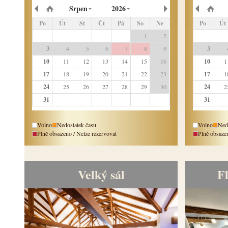
Srpen
2026
Po
Út
St
Čt
Pá
So
Ne
Po
Út
27
28
29
30
31
1
2
27
2
3
4
5
6
7
8
9
3
10
11
12
13
14
15
16
10
1
17
18
19
20
21
22
23
17
1
24
25
26
27
28
29
30
24
2
31
1
2
3
4
5
6
31
Volno
Nedostatek času
Volno
Ned
Plně obsazeno / Nelze rezervovat
Plně obsazen
Velký sál
F