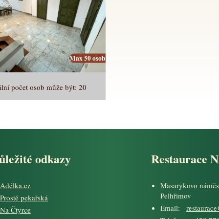
Max 50 osob
lní počet osob může být: 20
ůležité odkazy
Restaurace N
Adélka.cz
Masarykovo náměs
Pelhřimov
Prostě pekařská
Email:
restaurac
Na Čtyrce