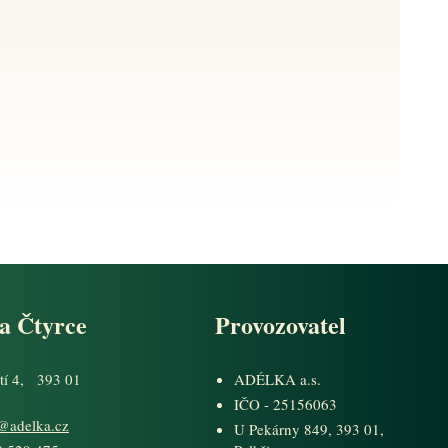
a Čtyrce
Provozovatel
tí 4, 393 01
ADÉLKA a.s.
IČO - 25156063
e@adelka.cz
U Pekárny 849, 393 01,