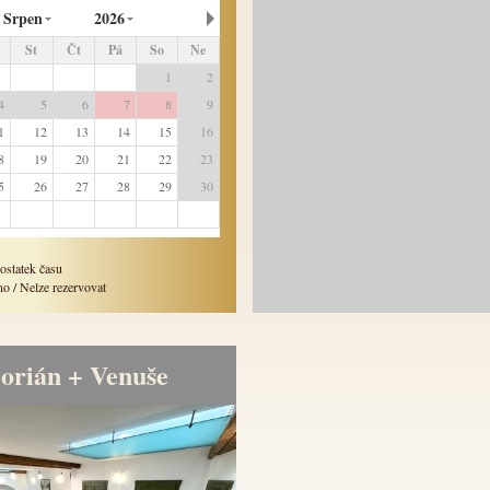
Srpen
2026
St
Čt
Pá
So
Ne
8
29
30
31
1
2
4
5
6
7
8
9
1
12
13
14
15
16
8
19
20
21
22
23
5
26
27
28
29
30
1
2
3
4
5
6
ostatek času
o / Nelze rezervovat
lorián + Venuše